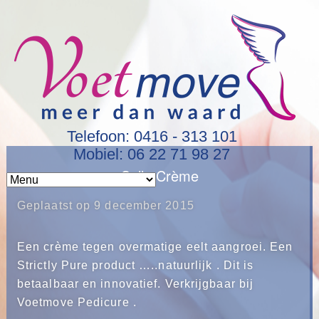
Telefoon: 0416 - 313 101
Mobiel: 06 22 71 98 27
Callo Crème
Geplaatst op
9 december 2015
Een crème tegen overmatige eelt aangroei. Een
Strictly Pure product …..natuurlijk . Dit is
betaalbaar en innovatief. Verkrijgbaar bij
Voetmove Pedicure .